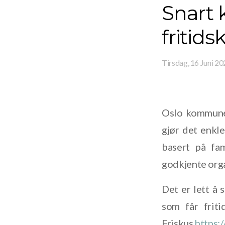
Snart 
fritids
Tirsdag, 16 Juni 2
Oslo kommune 
gjør det enkle
basert på fam
godkjente orga
Det er lett å
som får friti
Friskus
https:/