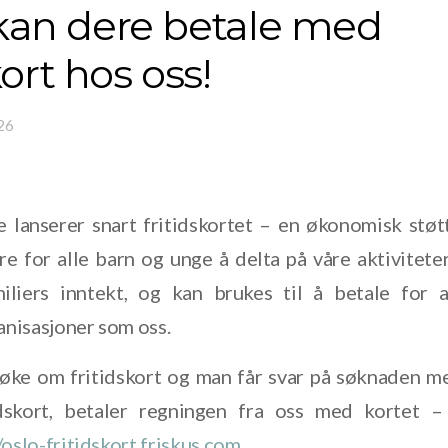
kan dere betale med
kort hos oss!
026
lanserer snart fritidskortet – en økonomisk stø
re for alle barn og unge å delta på våre aktiviteter
iliers inntekt, og kan brukes til å betale for a
nisasjoner som oss.
 søke om fritidskort og man får svar på søknaden m
dskort, betaler regningen fra oss med kortet –
/oslo-fritidskort.
friskus.com