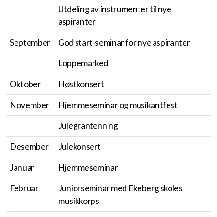
Utdeling av instrumenter til nye
BSMs venneforening
aspiranter
Beredskapsplan
September
God start-seminar for nye aspiranter
Politiattest
Loppemarked
Oktober
Høstkonsert
Kontingent
November
Hjemmeseminar og musikantfest
Grasrotandelen
Julegrantenning
Desember
Julekonsert
Januar
Hjemmeseminar
Korpsåret
Februar
Juniorseminar med Ekeberg skoles
musikkorps
Instrumenter