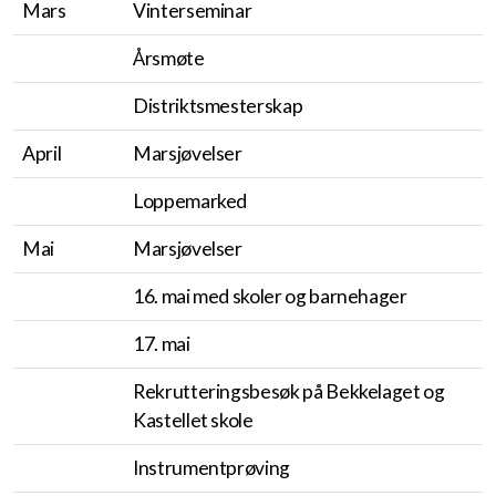
Mars
Vinterseminar
Uniformer
Årsmøte
Distriktsmesterskap
Vi trenger lopper
April
Marsjøvelser
Oppskrift på vaffelrøre
Loppemarked
Mai
Marsjøvelser
16. mai med skoler og barnehager
17. mai
Rekrutteringsbesøk på Bekkelaget og
Kastellet skole
Instrumentprøving