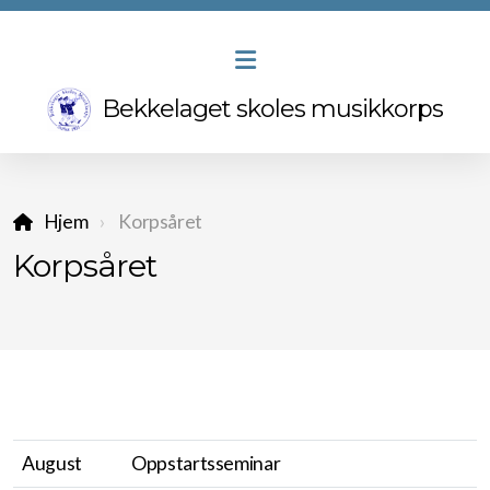
Bekkelaget skoles musikkorps
Hjem
Korpsåret
Korpsåret
Vår historie
Styret
Vedtekter
Musikantstyret
August
Oppstartsseminar
Dirigenter og instruktører